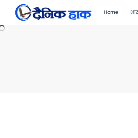
Home
भा